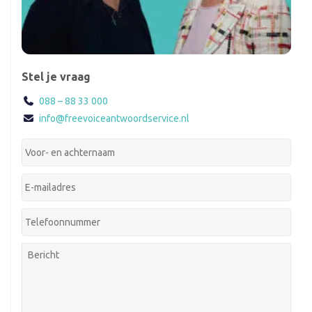
Stel je vraag
088 – 88 33 000
info@freevoiceantwoordservice.nl
Je
voor-
en
Jouw
achternaam:
*
e-
mailadres:
*
Je
telefoonnummer:
*
Je
bericht: