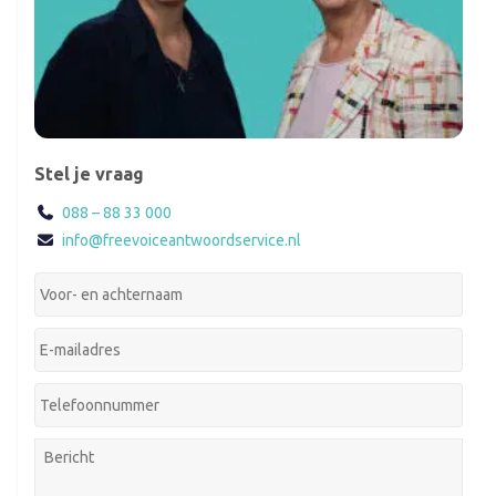
Stel je vraag
088 – 88 33 000
info@freevoiceantwoordservice.nl
Je
voor-
en
Jouw
achternaam:
*
e-
mailadres:
*
Je
telefoonnummer:
*
Je
bericht: