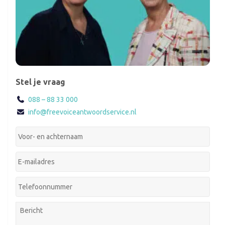
Stel je vraag
088 – 88 33 000
info@freevoiceantwoordservice.nl
Je
voor-
en
Jouw
achternaam:
*
e-
mailadres:
*
Je
telefoonnummer:
*
Je
bericht: