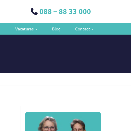
088 – 88 33 000
Q
Vacatures
Blog
Contact