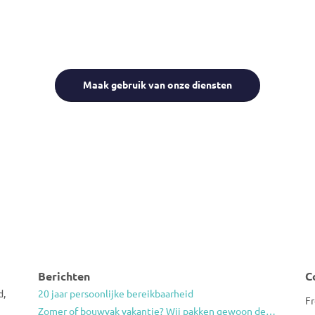
WIL JIJ OOK BEREIKBAAR ZIJN OF EEN
ECRETARESSE OP AFSTAND INSCHAKELE
Maak gebruik van onze diensten
Berichten
C
d,
20 jaar persoonlijke bereikbaarheid
Fr
Zomer of bouwvak vakantie? Wij pakken gewoon de telefoon op.