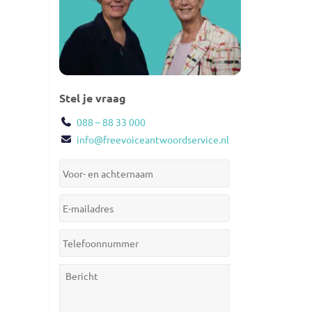
Stel je vraag
088 – 88 33 000
info@freevoiceantwoordservice.nl
Je
voor-
en
Jouw
achternaam:
*
e-
mailadres:
*
Je
telefoonnummer:
*
Je
bericht: