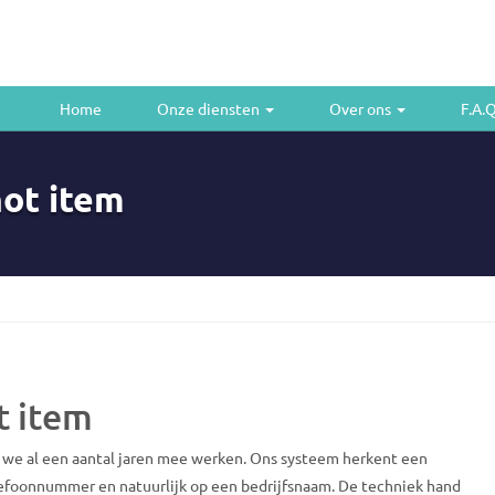
Home
Onze diensten
Over ons
F.A.
ot item
t item
we al een aantal jaren mee werken. Ons systeem herkent een
lefoonnummer en natuurlijk op een bedrijfsnaam. De techniek hand