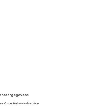
N?
ontactgegevens
eeVoice Antwoordservice